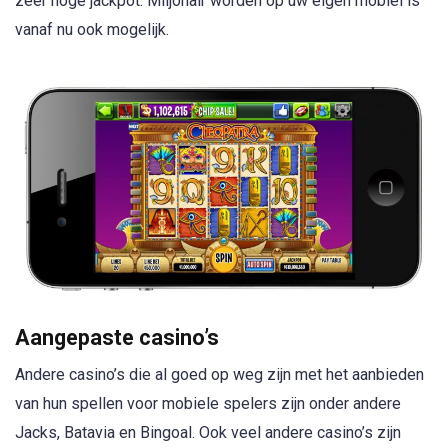
zeer hoge jackpot. Miljonair worden op uw eigen mobiel is
vanaf nu ook mogelijk.
Aangepaste casino’s
Andere casino’s die al goed op weg zijn met het aanbieden
van hun spellen voor mobiele spelers zijn onder andere
Jacks, Batavia en Bingoal. Ook veel andere casino’s zijn