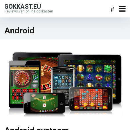
GOKKAST.EU
Reviews van online gokkasten
Android