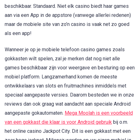
beschikbaar. Standaard. Niet elk casino biedt haar games
aan via een App in de appstore (vanwege allerlei redenen)
maar de mobiele site van zo’n casino is vaak net zo goed
als een app!
Wanneer je op je mobiele telefoon casino games zoals
gokkasten wilt spelen, zal je merken dat nog niet alle
games beschikbaar zijn voor weergave en besturing op een
mobiel platform. Langzamerhand komen de meeste
ontwikkelaars van slots en fruitmachines inmiddels met
speciaal aangepaste versies. Daarom besteden we in onze
reviews dan ook graag wat aandacht aan speciale Android
aangepaste gokautomaten.
Mega Moolah is een voorbeeld
van een gokkast die klaar is voor Android gebruik
bij o.m.
het online casino Jackpot City. Dit is een gokkast met een