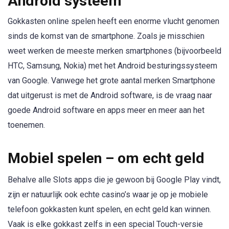
Android systeem
Gokkasten online spelen heeft een enorme vlucht genomen
sinds de komst van de smartphone. Zoals je misschien
weet werken de meeste merken smartphones (bijvoorbeeld
HTC, Samsung, Nokia) met het Android besturingssysteem
van Google. Vanwege het grote aantal merken Smartphone
dat uitgerust is met de Android software, is de vraag naar
goede Android software en apps meer en meer aan het
toenemen.
Mobiel spelen – om echt geld
Behalve alle Slots apps die je gewoon bij Google Play vindt,
zijn er natuurlijk ook echte casino’s waar je op je mobiele
telefoon gokkasten kunt spelen, en echt geld kan winnen.
Vaak is elke gokkast zelfs in een special Touch-versie