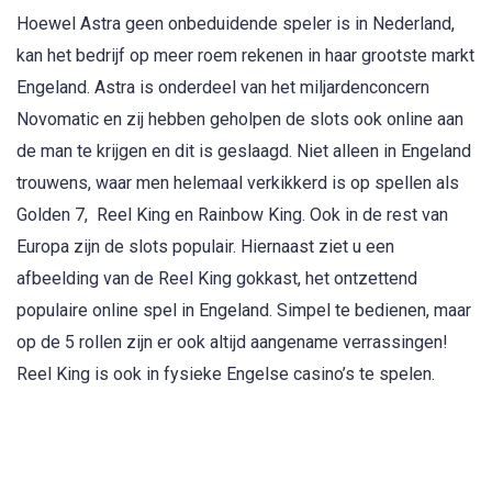
Hoewel Astra geen onbeduidende speler is in Nederland,
kan het bedrijf op meer roem rekenen in haar grootste markt
Engeland. Astra is onderdeel van het miljardenconcern
Novomatic en zij hebben geholpen de slots ook online aan
de man te krijgen en dit is geslaagd. Niet alleen in Engeland
trouwens, waar men helemaal verkikkerd is op spellen als
Golden 7, Reel King en Rainbow King. Ook in de rest van
Europa zijn de slots populair. Hiernaast ziet u een
afbeelding van de Reel King gokkast, het ontzettend
populaire online spel in Engeland. Simpel te bedienen, maar
op de 5 rollen zijn er ook altijd aangename verrassingen!
Reel King is ook in fysieke Engelse casino’s te spelen.