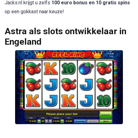
Jacks.nl krijgt u zelfs
100 euro bonus en 10 gratis spins
op een gokkast naar keuze!
Astra als slots ontwikkelaar in
Engeland