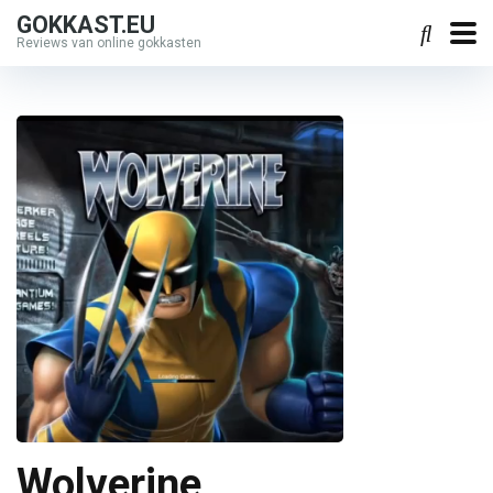
GOKKAST.EU
Reviews van online gokkasten
Wolverine