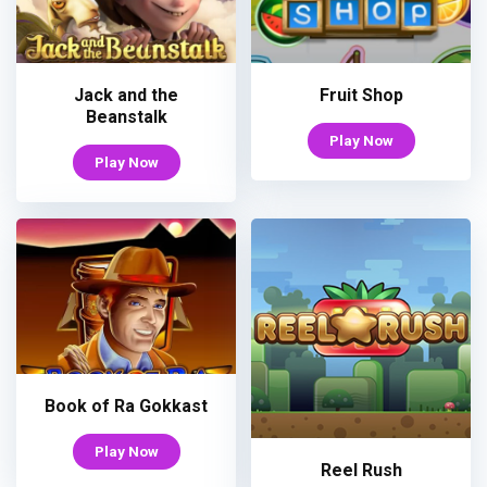
Jack and the
Fruit Shop
Beanstalk
Play Now
Play Now
Book of Ra Gokkast
Play Now
Reel Rush