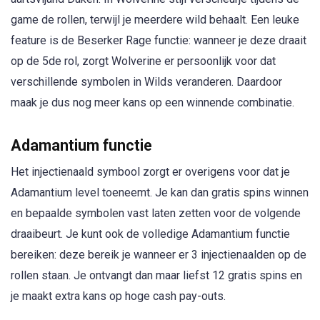
game de rollen, terwijl je meerdere wild behaalt. Een leuke
feature is de Beserker Rage functie: wanneer je deze draait
op de 5de rol, zorgt Wolverine er persoonlijk voor dat
verschillende symbolen in Wilds veranderen. Daardoor
maak je dus nog meer kans op een winnende combinatie.
Adamantium functie
Het injectienaald symbool zorgt er overigens voor dat je
Adamantium level toeneemt. Je kan dan gratis spins winnen
en bepaalde symbolen vast laten zetten voor de volgende
draaibeurt. Je kunt ook de volledige Adamantium functie
bereiken: deze bereik je wanneer er 3 injectienaalden op de
rollen staan. Je ontvangt dan maar liefst 12 gratis spins en
je maakt extra kans op hoge cash pay-outs.