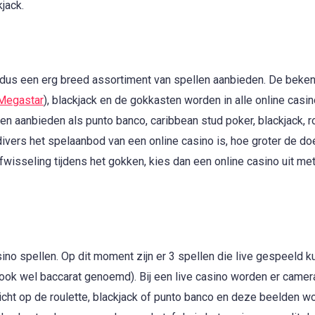
kjack.
n dus een erg breed assortiment van spellen aanbieden. De beke
Megastar
), blackjack en de gokkasten worden in alle online casin
n aanbieden als punto banco, caribbean stud poker, blackjack, ro
ivers het spelaanbod van een online casino is, hoe groter de do
 afwisseling tijdens het gokken, kies dan een online casino uit me
ino spellen. Op dit moment zijn er 3 spellen die live gespeeld 
 (ook wel baccarat genoemd). Bij een live casino worden er camer
cht op de roulette, blackjack of punto banco en deze beelden w