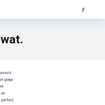
 wat.
casino’s
en gokje
nt
d
en
k perfect