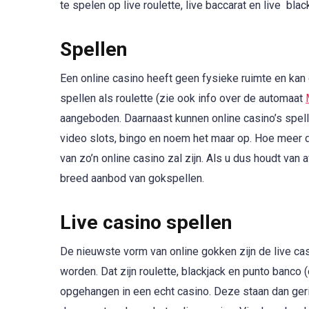
te spelen op live roulette, live baccarat en live blac
Spellen
Een online casino heeft geen fysieke ruimte en ka
spellen als roulette (zie ook info over de automaat
aangeboden. Daarnaast kunnen online casino’s spelle
video slots, bingo en noem het maar op. Hoe meer d
van zo’n online casino zal zijn. Als u dus houdt van
breed aanbod van gokspellen.
Live casino spellen
De nieuwste vorm van online gokken zijn de live cas
worden. Dat zijn roulette, blackjack en punto banco
opgehangen in een echt casino. Deze staan dan geri