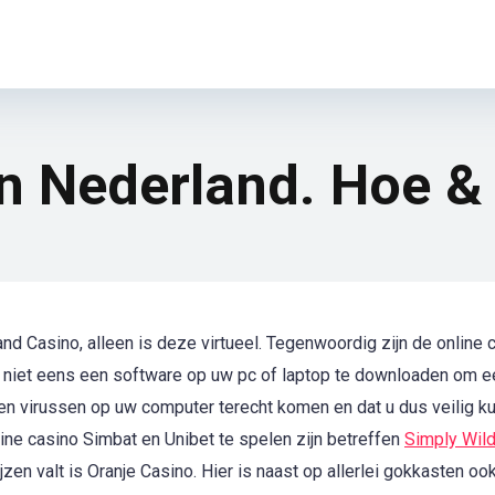
n Nederland. Hoe &
and Casino, alleen is deze virtueel. Tegenwoordig zijn de online 
s niet eens een software op uw pc of laptop te downloaden om e
en virussen op uw computer terecht komen en dat u dus veilig ku
line casino Simbat en Unibet te spelen zijn betreffen
Simply Wil
ijzen valt is Oranje Casino. Hier is naast op allerlei gokkasten oo